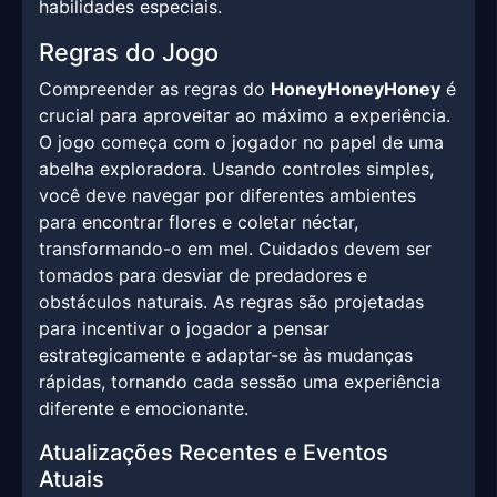
habilidades especiais.
Regras do Jogo
Compreender as regras do
HoneyHoneyHoney
é
crucial para aproveitar ao máximo a experiência.
O jogo começa com o jogador no papel de uma
abelha exploradora. Usando controles simples,
você deve navegar por diferentes ambientes
para encontrar flores e coletar néctar,
transformando-o em mel. Cuidados devem ser
tomados para desviar de predadores e
obstáculos naturais. As regras são projetadas
para incentivar o jogador a pensar
estrategicamente e adaptar-se às mudanças
rápidas, tornando cada sessão uma experiência
diferente e emocionante.
Atualizações Recentes e Eventos
Atuais