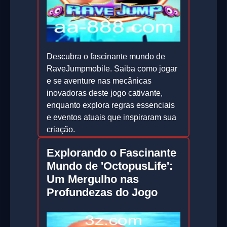
Descubra o fascinante mundo de
RaveJumpmobile. Saiba como jogar
e se aventure nas mecânicas
inovadoras deste jogo cativante,
enquanto explora regras essenciais
e eventos atuais que inspiraram sua
criação.
2026-05-10
Explorando o Fascinante
Mundo de 'OctopusLife':
Um Mergulho nas
Profundezas do Jogo