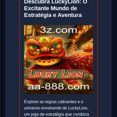
Descubra LuckyLion: O
Excitante Mundo de
Estratégia e Aventura
Explore as regras cativantes e o
universo envolvente de LuckyLion,
um jogo de estratégia que combina