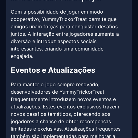
Com a possibilidade de jogar em modo
cooperativo, YummyTrickorTreat permite que
amigos unam forças para conquistar desafios
juntos. A interação entre jogadores aumenta a
diversão e introduz aspectos sociais
interessantes, criando uma comunidade
engajada.
Eventos e Atualizações
Para manter o jogo sempre renovado,
desenvolvedores de YummyTrickorTreat
frequentemente introduzem novos eventos e
atualizações. Estes eventos exclusivos trazem
novos desafios temáticos, oferecendo aos
jogadores a chance de obter recompensas
limitadas e exclusivas. Atualizações frequentes
também são implementadas para melhorar a