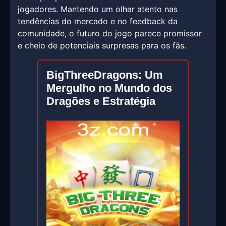
jogadores. Mantendo um olhar atento nas
tendências do mercado e no feedback da
comunidade, o futuro do jogo parece promissor
e cheio de potenciais surpresas para os fãs.
BigThreeDragons: Um
Mergulho no Mundo dos
Dragões e Estratégia