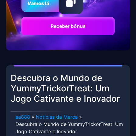
Vamos lá
Receber bônus
Descubra o Mundo de
YummyTrickorTreat: Um
Jogo Cativante e Inovador
aa888
»
Notícias da Marca
»
Descubra o Mundo de YummyTrickorTreat: Um
Jogo Cativante e Inovador