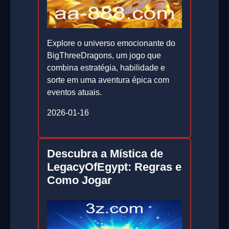
Explore o universo emocionante do
BigThreeDragons, um jogo que
combina estratégia, habilidade e
sorte em uma aventura épica com
eventos atuais.
2026-01-16
Descubra a Mística de
LegacyOfEgypt: Regras e
Como Jogar