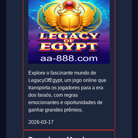
Explore o fascinante mundo de
LegacyOfEgypt, um jogo online que
transporta os jogadores para a era
dos faraós, com regras
emocionantes e oportunidades de
ganhar grandes prêmios.
2026-03-17