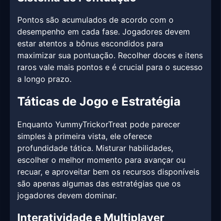
Pontos são acumulados de acordo com o
desempenho em cada fase. Jogadores devem
estar atentos a bônus escondidos para
maximizar sua pontuação. Recolher doces e itens
raros vale mais pontos e é crucial para o sucesso
a longo prazo.
Táticas de Jogo e Estratégia
Enquanto YummyTrickorTreat pode parecer
simples à primeira vista, ele oferece
profundidade tática. Misturar habilidades,
escolher o melhor momento para avançar ou
recuar, e aproveitar bem os recursos disponíveis
são apenas algumas das estratégias que os
jogadores devem dominar.
Interatividade e Multiplayer