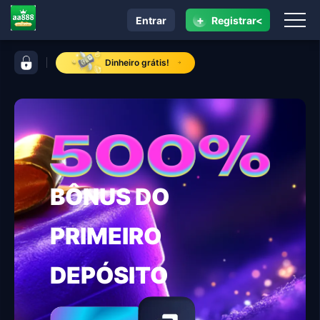
+
Entrar
Registrar<
navegação aa888
barra de controle aa888
Dinheiro grátis!
BÔNUS DO
PRIMEIRO
DEPÓSITO