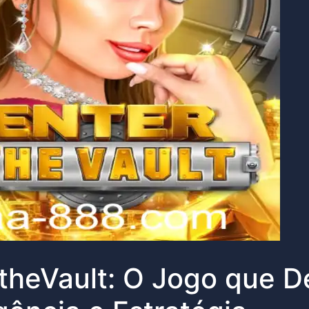
theVault: O Jogo que D