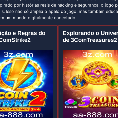
nspirado por histórias reais de hacking e segurança, o jog
is. Isso não só amplia o apelo do jogo, mas também educa
em um mundo digitalmente conectado.
ição e Regras do
Explorando o Unive
CoinStrike2
de 3CoinTreasures2