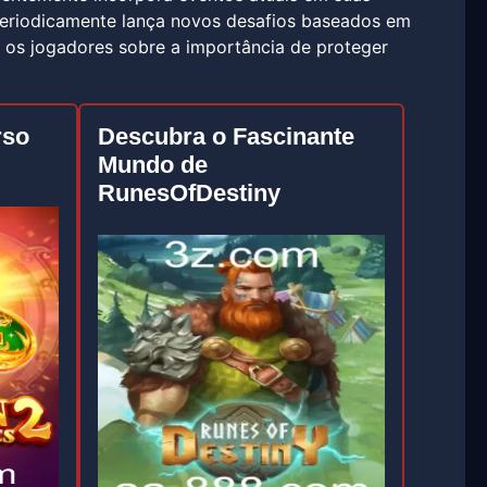
o periodicamente lança novos desafios baseados em
 os jogadores sobre a importância de proteger
rso
Descubra o Fascinante
Mundo de
RunesOfDestiny