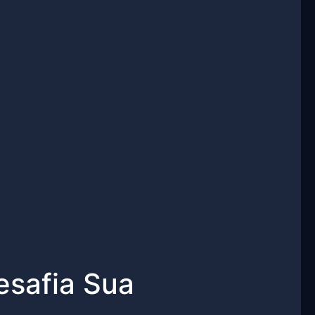
esafia Sua