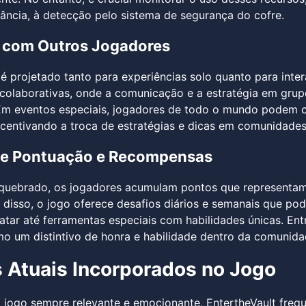
tância, à detecção pelo sistema de segurança do cofre.
o com Outros Jogadores
 é projetado tanto para experiências solo quanto para int
colaborativas, onde a comunicação e a estratégia em grup
 Em eventos especiais, jogadores de todo o mundo podem 
ncentivando a troca de estratégias e dicas em comunidades
de Pontuação e Recompensas
quebrado, os jogadores acumulam pontos que representam o
 disso, o jogo oferece desafios diários e semanais que p
atar até ferramentas especiais com habilidades únicas. Ent
o um distintivo de honra e habilidade dentro da comunida
 Atuais Incorporados no Jogo
 jogo sempre relevante e emocionante, EntertheVault freq