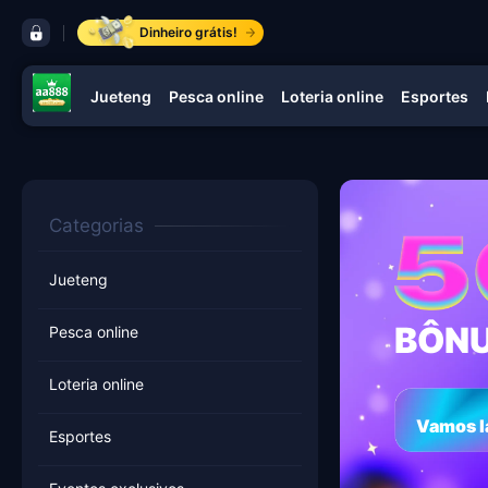
barra de controle aa888
Dinheiro grátis!
Jueteng
Pesca online
Loteria online
Esportes
navegação aa888
Categorias
Jueteng
BÔNU
Pesca online
Loteria online
Vamos l
Esportes