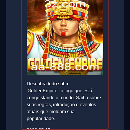
Descubra tudo sobre
'GoldenEmpire', o jogo que está
conquistando o mundo. Saiba sobre
suas regras, introdução e eventos
atuais que moldam sua
popularidade.