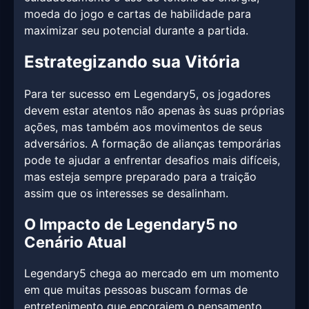
moeda do jogo e cartas de habilidade para
maximizar seu potencial durante a partida.
Estrategizando sua Vitória
Para ter sucesso em Legendary5, os jogadores
devem estar atentos não apenas às suas próprias
ações, mas também aos movimentos de seus
adversários. A formação de alianças temporárias
pode te ajudar a enfrentar desafios mais difíceis,
mas esteja sempre preparado para a traição
assim que os interesses se desalinham.
O Impacto de Legendary5 no
Cenário Atual
Legendary5 chega ao mercado em um momento
em que muitas pessoas buscam formas de
entretenimento que encorajem o pensamento