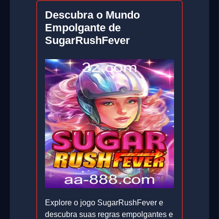
2026-05-17
Descubra o Mundo
Empolgante de
SugarRushFever
Explore o jogo SugarRushFever e
descubra suas regras empolgantes e