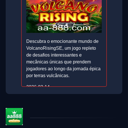
Descubra o emocionante mundo de
VolcanoRisingSE, um jogo repleto
de desafios interessantes e
mecânicas únicas que prendem
jogadores ao longo da jornada épica
por terras vulcânicas.
2026-03-14