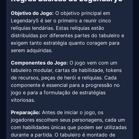
Objetivo do Jogo:
O objetivo principal em
Legendary5 é ser o primeiro a reunir cinco
relíquias lendárias. Estas relíquias estão
distribuídas por diferentes partes do tabuleiro e
exigem tanto estratégia quanto coragem para
serem adquiridas.
Componentes do Jogo:
O jogo vem com um
tabuleiro modular, cartas de habilidade, tokens
de recursos, peças de herói e relíquias. Cada
componente é essencial para a progressão no
jogo e para a formulação de estratégias
vitoriosas.
Preparação:
Antes de iniciar o jogo, os
jogadores escolhem seus personagens, cada um
com habilidades únicas que podem ser utilizadas
durante a partida. O tabuleiro é montado de