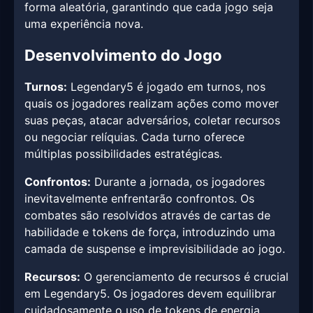
forma aleatória, garantindo que cada jogo seja
uma experiência nova.
Desenvolvimento do Jogo
Turnos:
Legendary5 é jogado em turnos, nos
quais os jogadores realizam ações como mover
suas peças, atacar adversários, coletar recursos
ou negociar relíquias. Cada turno oferece
múltiplas possibilidades estratégicas.
Confrontos:
Durante a jornada, os jogadores
inevitavelmente enfrentarão confrontos. Os
combates são resolvidos através de cartas de
habilidade e tokens de força, introduzindo uma
camada de suspense e imprevisibilidade ao jogo.
Recursos:
O gerenciamento de recursos é crucial
em Legendary5. Os jogadores devem equilibrar
cuidadosamente o uso de tokens de energia,