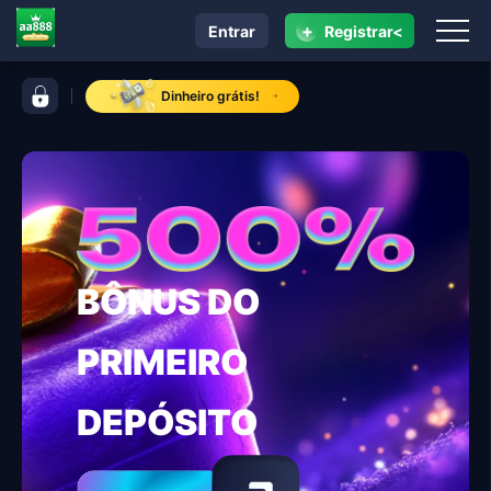
+
Entrar
Registrar<
navegação aa888
barra de controle aa888
Dinheiro grátis!
BÔNUS DO
PRIMEIRO
DEPÓSITO