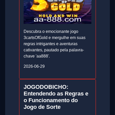
Descubra o emocionante jogo
3cartsOfGold e mergulhe em suas
regras intrigantes e aventuras
cativantes, pautado pela palavra-
chave 'aa888'.
2026-06-29
JOGODOBICHO:
Entendendo as Regras e
o Funcionamento do
Jogo de Sorte