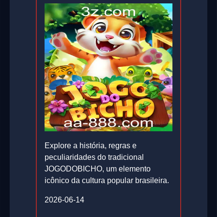
Explore a história, regras e
peculiaridades do tradicional
JOGODOBICHO, um elemento
icônico da cultura popular brasileira.
2026-06-14