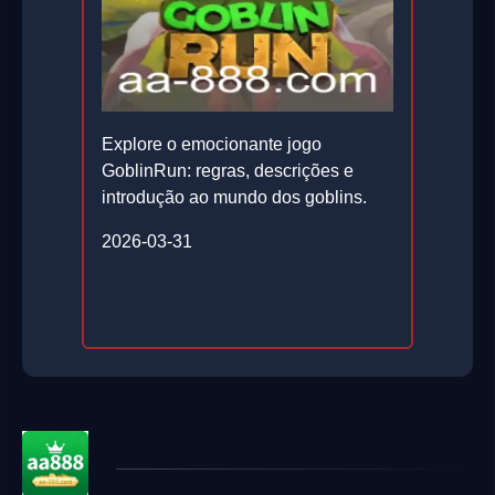
Explore o emocionante jogo
GoblinRun: regras, descrições e
introdução ao mundo dos goblins.
2026-03-31