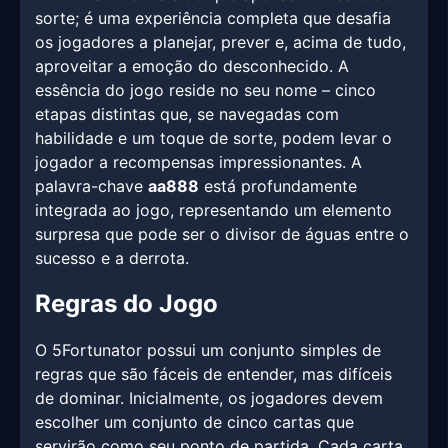
sorte; é uma experiência completa que desafia
os jogadores a planejar, prever e, acima de tudo,
aproveitar a emoção do desconhecido. A
essência do jogo reside no seu nome – cinco
etapas distintas que, se navegadas com
habilidade e um toque de sorte, podem levar o
jogador a recompensas impressionantes. A
palavra-chave
aa888
está profundamente
integrada ao jogo, representando um elemento
surpresa que pode ser o divisor de águas entre o
sucesso e a derrota.
Regras do Jogo
O 5Fortunator possui um conjunto simples de
regras que são fáceis de entender, mas difíceis
de dominar. Inicialmente, os jogadores devem
escolher um conjunto de cinco cartas que
servirão como seu ponto de partida. Cada carta