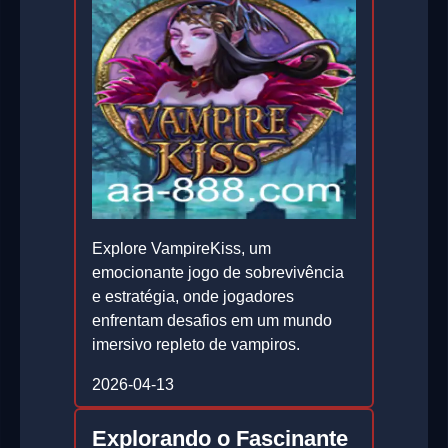
Explore VampireKiss, um
emocionante jogo de sobrevivência
e estratégia, onde jogadores
enfrentam desafios em um mundo
imersivo repleto de vampiros.
2026-04-13
Explorando o Fascinante