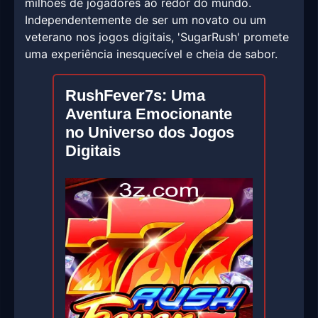
milhões de jogadores ao redor do mundo.
Independentemente de ser um novato ou um
veterano nos jogos digitais, 'SugarRush' promete
uma experiência inesquecível e cheia de sabor.
RushFever7s: Uma
Aventura Emocionante
no Universo dos Jogos
Digitais