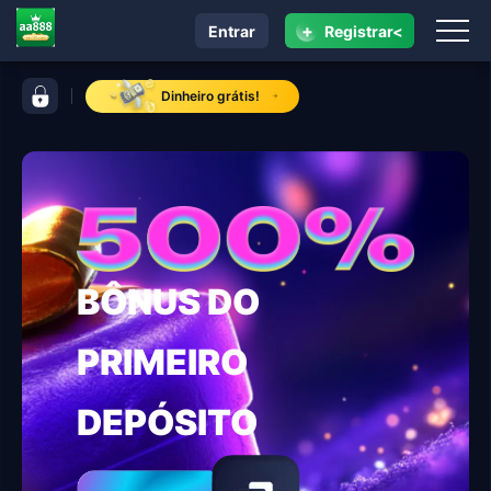
+
Entrar
Registrar<
navegação aa888
barra de controle aa888
Dinheiro grátis!
BÔNUS DO
PRIMEIRO
DEPÓSITO