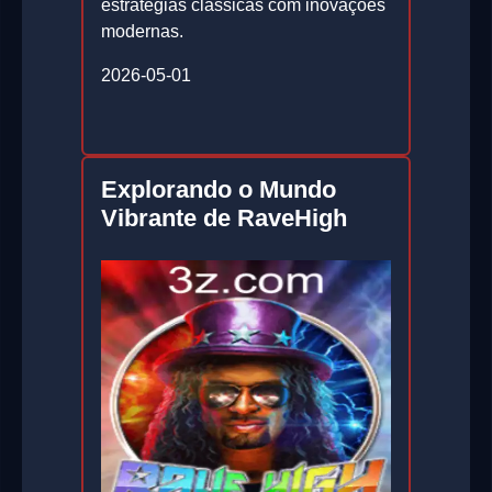
estratégias clássicas com inovações
modernas.
2026-05-01
Explorando o Mundo
Vibrante de RaveHigh