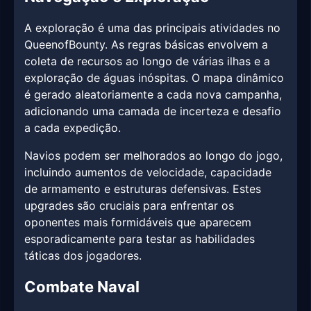
A exploração é uma das principais atividades no
QueenofBounty. As regras básicas envolvem a
coleta de recursos ao longo de várias ilhas e a
exploração de águas inóspitas. O mapa dinâmico
é gerado aleatoriamente a cada nova campanha,
adicionando uma camada de incerteza e desafio
a cada expedição.
Navios podem ser melhorados ao longo do jogo,
incluindo aumentos de velocidade, capacidade
de armamento e estruturas defensivas. Estes
upgrades são cruciais para enfrentar os
oponentes mais formidáveis que aparecem
esporadicamente para testar as habilidades
táticas dos jogadores.
Combate Naval