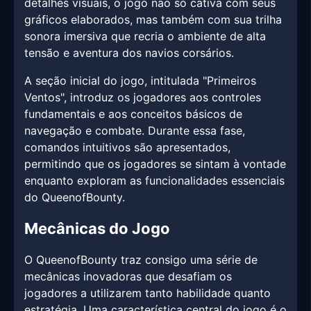
detalhes visuais, o jogo não só cativa com seus
gráficos elaborados, mas também com sua trilha
sonora imersiva que recria o ambiente de alta
tensão e aventura dos navios corsários.
A seção inicial do jogo, intitulada "Primeiros
Ventos", introduz os jogadores aos controles
fundamentais e aos conceitos básicos de
navegação e combate. Durante essa fase,
comandos intuitivos são apresentados,
permitindo que os jogadores se sintam à vontade
enquanto exploram as funcionalidades essenciais
do QueenofBounty.
Mecânicas do Jogo
O QueenofBounty traz consigo uma série de
mecânicas inovadoras que desafiam os
jogadores a utilizarem tanto habilidade quanto
estratégia. Uma característica central do jogo é o