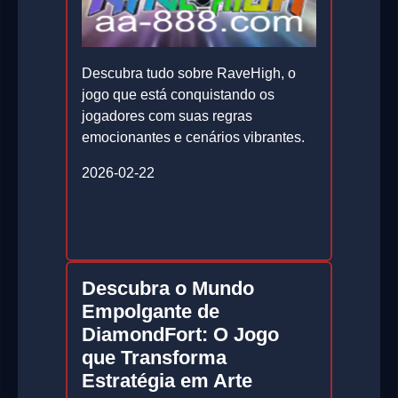
Descubra tudo sobre RaveHigh, o
jogo que está conquistando os
jogadores com suas regras
emocionantes e cenários vibrantes.
2026-02-22
Descubra o Mundo
Empolgante de
DiamondFort: O Jogo
que Transforma
Estratégia em Arte