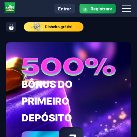
+
Entrar
Registrar<
navegação aa888
barra de controle aa888
Dinheiro grátis!
BÔNUS DO
PRIMEIRO
DEPÓSITO