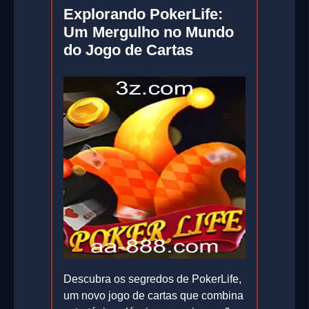
Explorando PokerLife:
Um Mergulho no Mundo
do Jogo de Cartas
Descubra os segredos de PokerLife,
um novo jogo de cartas que combina