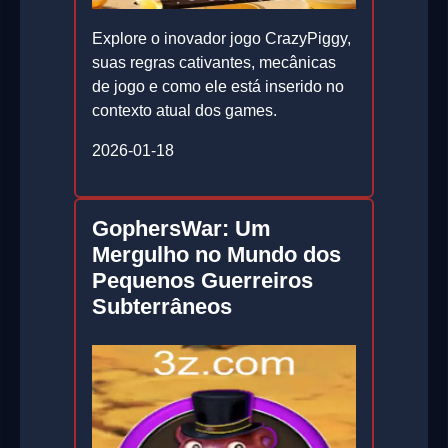
Explore o inovador jogo CrazyPiggy,
suas regras cativantes, mecânicas
de jogo e como ele está inserido no
contexto atual dos games.
2026-01-18
GophersWar: Um
Mergulho no Mundo dos
Pequenos Guerreiros
Subterrâneos