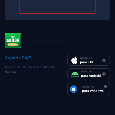
Suporte 24/7
Aplicativo
para iOS
Envie-nos um e-mail se ainda tiver
dúvidas!
Aplicativo
para Android
Aplicativo
para Windows