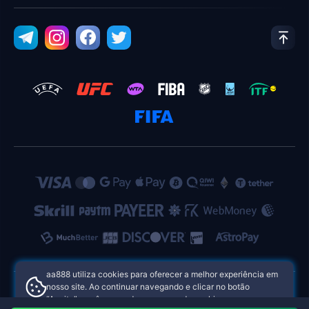
aa888 utiliza cookies para oferecer a melhor experiência em
nosso site. Ao continuar navegando e clicar no botão
“Aceito”, você concorda com o uso de cookies.
aa888 Cassinos Online nas Filipinas