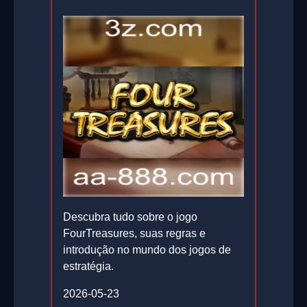
Descubra tudo sobre o jogo
FourTreasures, suas regras e
introdução no mundo dos jogos de
estratégia.
2026-05-23