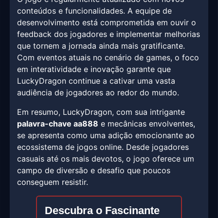
conteúdos e funcionalidades. A equipe de
desenvolvimento está comprometida em ouvir o
feedback dos jogadores e implementar melhorias
que tornem a jornada ainda mais gratificante.
Com eventos atuais no cenário de games, o foco
em interatividade e inovação garante que
LuckyDragon continue a cativar uma vasta
audiência de jogadores ao redor do mundo.
Em resumo, LuckyDragon, com sua intrigante
palavra-chave aa888
e mecânicas envolventes,
se apresenta como uma adição emocionante ao
ecossistema de jogos online. Desde jogadores
casuais até os mais devotos, o jogo oferece um
campo de diversão e desafio que poucos
conseguem resistir.
Descubra o Fascinante