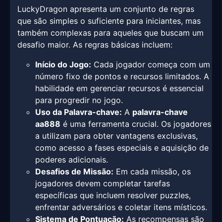
LuckyDragon apresenta um conjunto de regras
que são simples o suficiente para iniciantes, mas
também complexas para aqueles que buscam um
desafio maior. As regras básicas incluem:
Início do Jogo:
Cada jogador começa com um
número fixo de pontos e recursos limitados. A
habilidade em gerenciar recursos é essencial
para progredir no jogo.
Uso da Palavra-chave:
A
palavra-chave
aa888
é uma ferramenta crucial. Os jogadores
a utilizam para obter vantagens exclusivas,
como acesso a fases especiais e aquisição de
poderes adicionais.
Desafios de Missão:
Em cada missão, os
jogadores devem completar tarefas
específicas que incluem resolver puzzles,
enfrentar adversários e coletar itens místicos.
Sistema de Pontuação:
As recompensas são