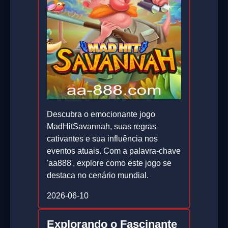
Descubra o emocionante jogo
MadHitSavannah, suas regras
cativantes e sua influência nos
eventos atuais. Com a palavra-chave
'aa888', explore como este jogo se
destaca no cenário mundial.
2026-06-10
Explorando o Fascinante