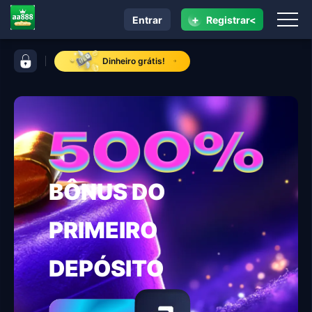
+
Entrar
Registrar<
navegação aa888
barra de controle aa888
Dinheiro grátis!
BÔNUS DO
PRIMEIRO
DEPÓSITO