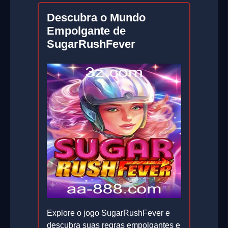
Descubra o Mundo
Empolgante de
SugarRushFever
Explore o jogo SugarRushFever e
descubra suas regras empolgantes e