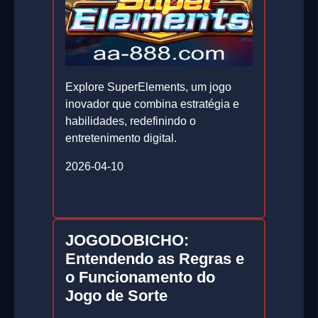
Explore SuperElements, um jogo
inovador que combina estratégia e
habilidades, redefinindo o
entretenimento digital.
2026-04-10
JOGODOBICHO:
Entendendo as Regras e
o Funcionamento do
Jogo de Sorte