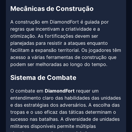
Mecânicas de Construção
A construção em DiamondFort é guiada por
regras que incentivam a criatividade e a
otimização. As fortificações devem ser
planejadas para resistir a ataques enquanto
facilitam a expansão territorial. Os jogadores têm
acesso a várias ferramentas de construção que
podem ser melhoradas ao longo do tempo.
Sistema de Combate
O combate em
DiamondFort
requer um
entendimento claro das habilidades das unidades
e das estratégias dos adversários. A escolha das
tropas e o uso eficaz das táticas determinam o
sucesso nas batalhas. A diversidade de unidades
militares disponíveis permite múltiplas