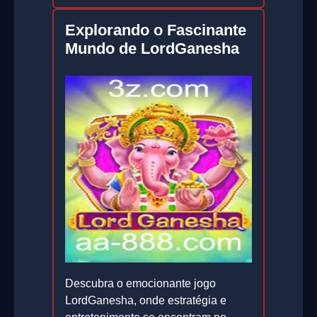
Explorando o Fascinante
Mundo de LordGanesha
Descubra o emocionante jogo
LordGanesha, onde estratégia e