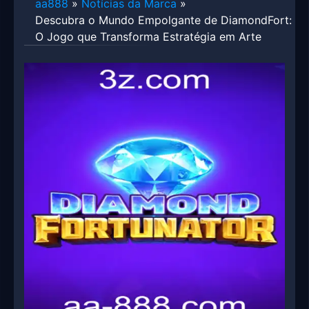
aa888
»
Notícias da Marca
»
Descubra o Mundo Empolgante de DiamondFort:
O Jogo que Transforma Estratégia em Arte