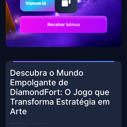
Vamos lá
Receber bônus
Descubra o Mundo
Empolgante de
DiamondFort: O Jogo que
Transforma Estratégia em
Arte