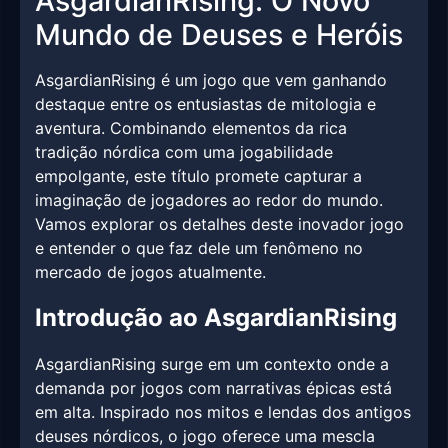
AsgardianRising: O Novo
Mundo de Deuses e Heróis
AsgardianRising é um jogo que vem ganhando
destaque entre os entusiastas de mitologia e
aventura. Combinando elementos da rica
tradição nórdica com uma jogabilidade
empolgante, este título promete capturar a
imaginação de jogadores ao redor do mundo.
Vamos explorar os detalhes deste inovador jogo
e entender o que faz dele um fenômeno no
mercado de jogos atualmente.
Introdução ao AsgardianRising
AsgardianRising surge em um contexto onde a
demanda por jogos com narrativas épicas está
em alta. Inspirado nos mitos e lendas dos antigos
deuses nórdicos, o jogo oferece uma mescla