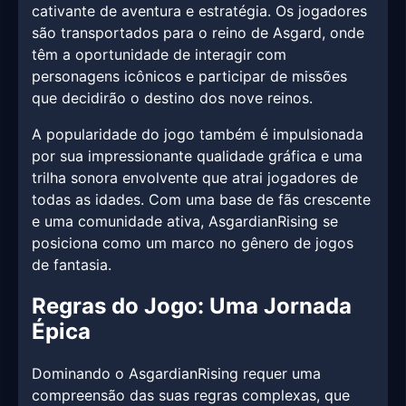
cativante de aventura e estratégia. Os jogadores
são transportados para o reino de Asgard, onde
têm a oportunidade de interagir com
personagens icônicos e participar de missões
que decidirão o destino dos nove reinos.
A popularidade do jogo também é impulsionada
por sua impressionante qualidade gráfica e uma
trilha sonora envolvente que atrai jogadores de
todas as idades. Com uma base de fãs crescente
e uma comunidade ativa, AsgardianRising se
posiciona como um marco no gênero de jogos
de fantasia.
Regras do Jogo: Uma Jornada
Épica
Dominando o AsgardianRising requer uma
compreensão das suas regras complexas, que