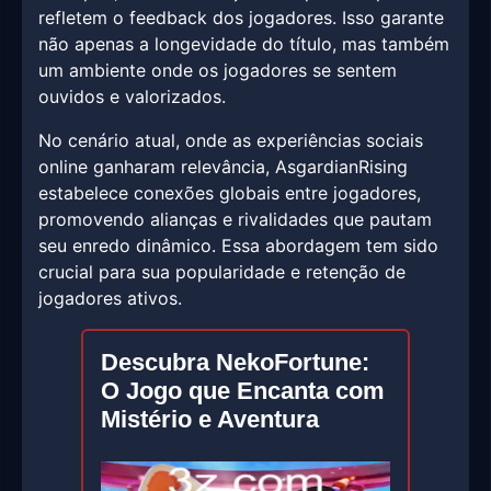
refletem o feedback dos jogadores. Isso garante
não apenas a longevidade do título, mas também
um ambiente onde os jogadores se sentem
ouvidos e valorizados.
No cenário atual, onde as experiências sociais
online ganharam relevância, AsgardianRising
estabelece conexões globais entre jogadores,
promovendo alianças e rivalidades que pautam
seu enredo dinâmico. Essa abordagem tem sido
crucial para sua popularidade e retenção de
jogadores ativos.
Descubra NekoFortune:
O Jogo que Encanta com
Mistério e Aventura